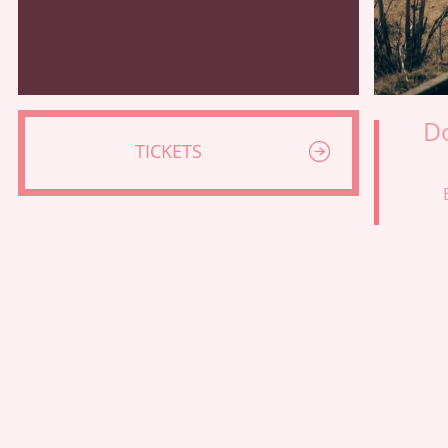
D
TICKETS